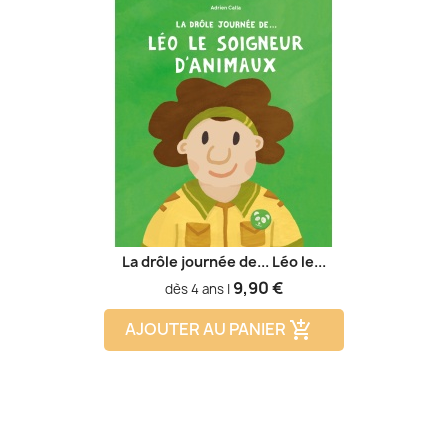
La drôle journée de... Léo le...
Prix
9,90 €
dès 4 ans |
AJOUTER AU PANIER
add_shopping_cart