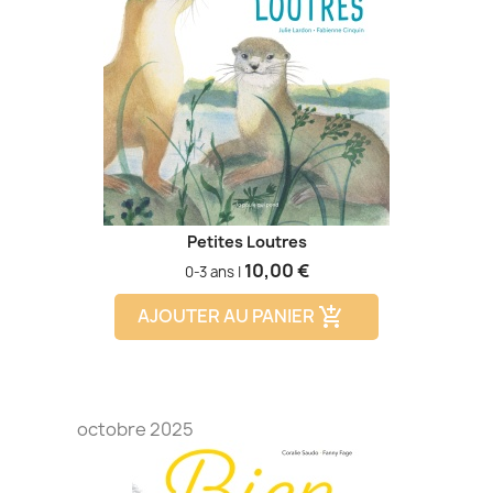
Petites Loutres
Prix
10,00 €
0-3 ans |
AJOUTER AU PANIER
add_shopping_cart
octobre 2025