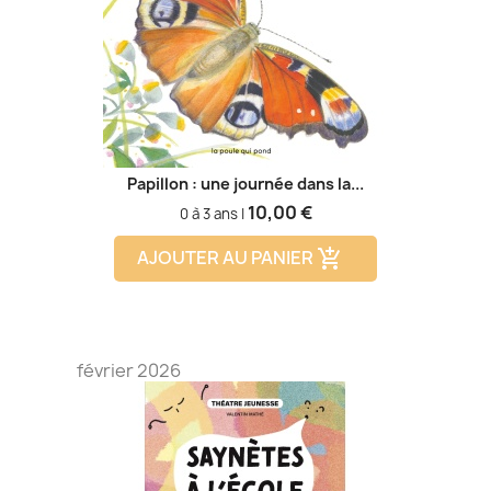
Papillon : une journée dans la...
Prix
10,00 €
0 à 3 ans |
AJOUTER AU PANIER
add_shopping_cart
février 2026