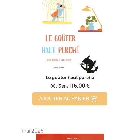
Le goûter haut perché
Prix
16,00 €
Dès 3 ans |
AJOUTER AU PANIER
add_shopping_cart
mai 2025