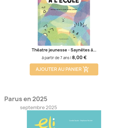
Théatre jeunesse - Saynètes à...
Prix
8,00 €
à partir de 7 ans |
AJOUTER AU PANIER
add_shopping_cart
Parus en 2025
septembre 2025