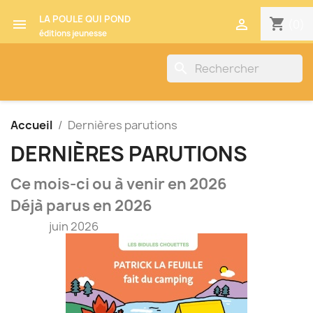
LA POULE QUI POND
shopping_cart


(0)
éditions jeunesse
search
Accueil
Dernières parutions
DERNIÈRES PARUTIONS
Ce mois-ci ou à venir en 2026
Déjà parus en 2026
juin 2026