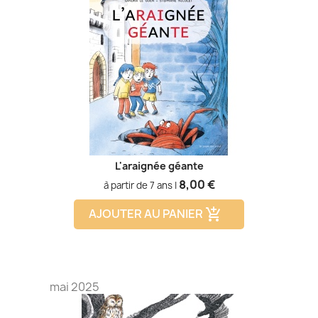
L'araignée géante
Prix
8,00 €
à partir de 7 ans |
AJOUTER AU PANIER
add_shopping_cart
mai 2025