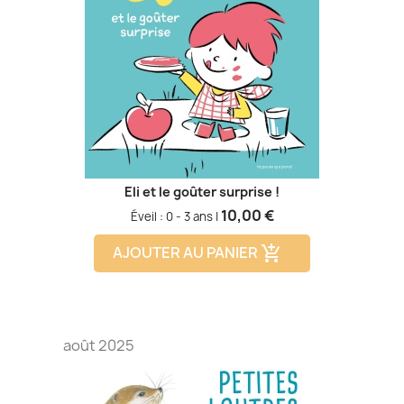
Eli et le goûter surprise !
Prix
10,00 €
Éveil : 0 - 3 ans |
AJOUTER AU PANIER
add_shopping_cart
août 2025