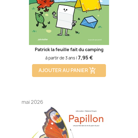
Patrick la feuille fait du camping
Prix
7,95 €
à partir de 3 ans |
AJOUTER AU PANIER
add_shopping_cart
mai 2026