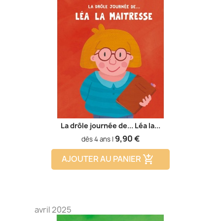
La drôle journée de... Léa la...
Prix
9,90 €
dès 4 ans |
AJOUTER AU PANIER
add_shopping_cart
avril 2025