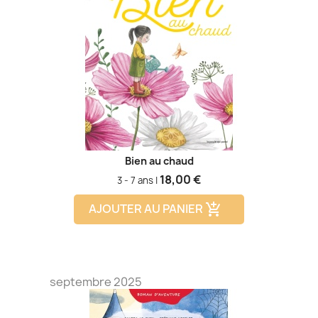
Bien au chaud
Prix
18,00 €
3 - 7 ans |
AJOUTER AU PANIER
add_shopping_cart
septembre 2025