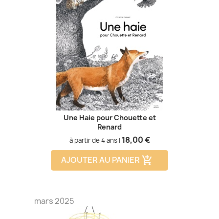
Une Haie pour Chouette et
Renard
Prix
18,00 €
à partir de 4 ans |
AJOUTER AU PANIER
add_shopping_cart
mars 2025