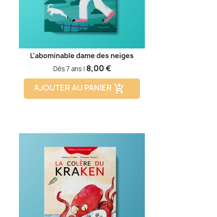
L'abominable dame des neiges
Prix
8,00 €
Dès 7 ans |
AJOUTER AU PANIER
add_shopping_cart