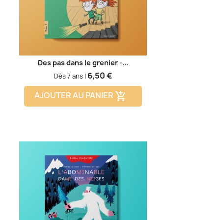
Des pas dans le grenier -...
Prix
6,50 €
Dès 7 ans |
AJOUTER AU PANIER
add_shopping_cart