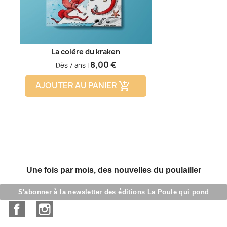
La colère du kraken
Prix
8,00 €
Dès 7 ans |
AJOUTER AU PANIER
add_shopping_cart
Une fois par mois, des nouvelles du poulailler
S'abonner à la newsletter des éditions La Poule qui pond
Facebook
Instagram