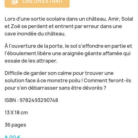
LIRE UN EXTRAIT
library_books
Lors d’une sortie scolaire dans un château, Amir, Solal
et Zoé se perdent et entrent par erreur dans une
cave inondée du château.
À l’ouverture de la porte, le sol s’effondre en partie et
l’éboulement libère une araignée géante affamée qui
essaie de les attraper.
Difficile de garder son calme pour trouver une
solution face à ce monstre poilu ! Comment feront-ils
pour s’en débarrasser sans être dévorés ?
ISBN : 9782493290748
13 X 18 cm
36 pages
8,00 €