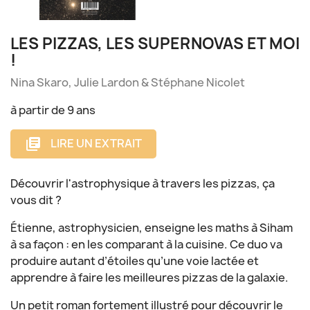
LES PIZZAS, LES SUPERNOVAS ET MOI
!
Nina Skaro, Julie Lardon & Stéphane Nicolet
à partir de 9 ans
LIRE UN EXTRAIT
library_books
Découvrir l'astrophysique à travers les pizzas, ça
vous dit ?
Étienne, astrophysicien, enseigne les maths à Siham
à sa façon : en les comparant à la cuisine. Ce duo va
produire autant d’étoiles qu’une voie lactée et
apprendre à faire les meilleures pizzas de la galaxie.
Un petit roman fortement illustré pour découvrir le