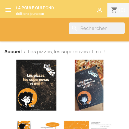
LA POULE QUI POND
shopping_cart


(0)
éditions jeunesse
search
Accueil
Les pizzas, les supernovas et moi !