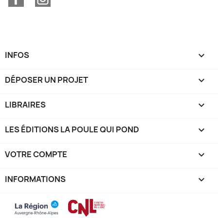
INFOS

DÉPOSER UN PROJET

LIBRAIRES

LES ÉDITIONS LA POULE QUI POND

VOTRE COMPTE

INFORMATIONS
keyboard_arrow_down