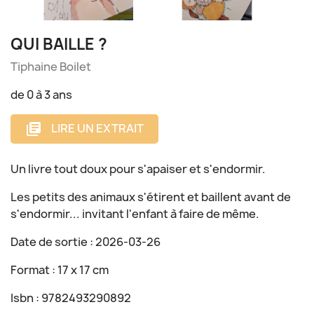
QUI BAILLE ?
Tiphaine Boilet
de 0 à 3 ans
LIRE UN EXTRAIT
library_books
Un livre tout doux pour s'apaiser et s'endormir.
Les petits des animaux s'étirent et baillent avant de
s'endormir... invitant l'enfant à faire de même.
Date de sortie : 2026-03-26
Format : 17 x 17 cm
Isbn : 9782493290892