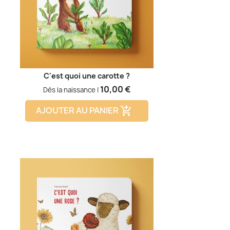
C'est quoi une carotte ?
Prix
10,00 €
Dès la naissance |
AJOUTER AU PANIER
add_shopping_cart