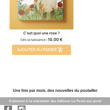
C'est quoi une rose ?
Prix
10,00 €
Dès la naissance |
AJOUTER AU PANIER
add_shopping_cart
Une fois par mois, des nouvelles du poulailler
S'abonner à la newsletter des éditions La Poule qui pond
Facebook
Instagram