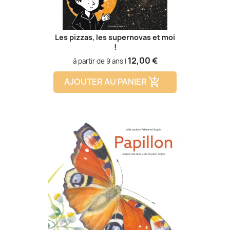
Les pizzas, les supernovas et moi
!
Prix
12,00 €
à partir de 9 ans |
AJOUTER AU PANIER
add_shopping_cart