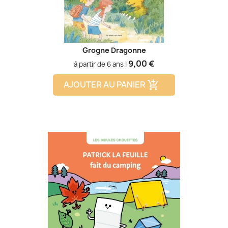
Grogne Dragonne
Prix
9,00 €
à partir de 6 ans |
AJOUTER AU PANIER
add_shopping_cart