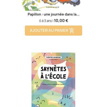
Papillon : une journée dans la...
Prix
10,00 €
0 à 3 ans |
AJOUTER AU PANIER
add_shopping_cart