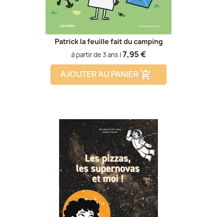
Patrick la feuille fait du camping
Prix
7,95 €
à partir de 3 ans |
AJOUTER AU PANIER
add_shopping_cart