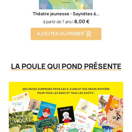
Théatre jeunesse - Saynètes à...
Prix
8,00 €
à partir de 7 ans |
AJOUTER AU PANIER
add_shopping_cart
LA POULE QUI POND PRÉSENTE