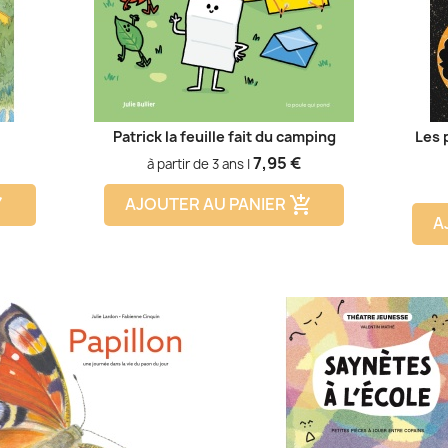
Patrick la feuille fait du camping
Les 
Prix
7,95 €
à partir de 3 ans |
AJOUTER AU PANIER
cart
add_shopping_cart
A