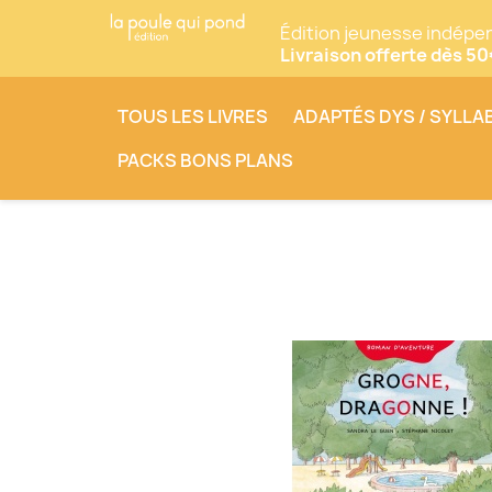
Édition jeunesse indépe
Livraison offerte dès 5
TOUS LES LIVRES
ADAPTÉS DYS / SYLLA
PACKS BONS PLANS