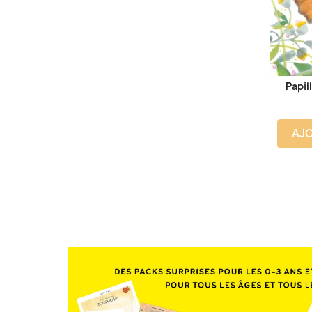
Papil
AJO