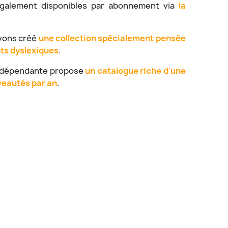
t également disponibles par abonnement via
la
avons créé
une collection spécialement pensée
nts dyslexiques
.
indépendante propose
un catalogue riche d'une
veautés par an
.