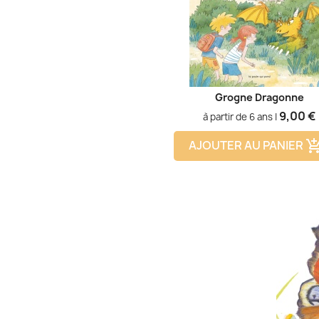
Grogne Dragonne
Prix
9,00 €
à partir de 6 ans |
AJOUTER AU PANIER
add_shopping_