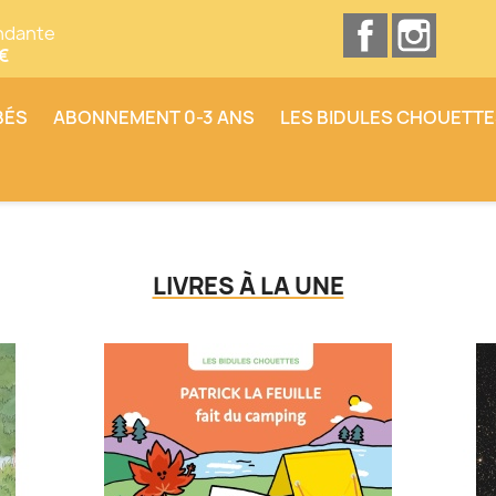
Facebook
Insta
ndante
0€
BÉS
ABONNEMENT 0-3 ANS
LES BIDULES CHOUETT
LIVRES À LA UNE