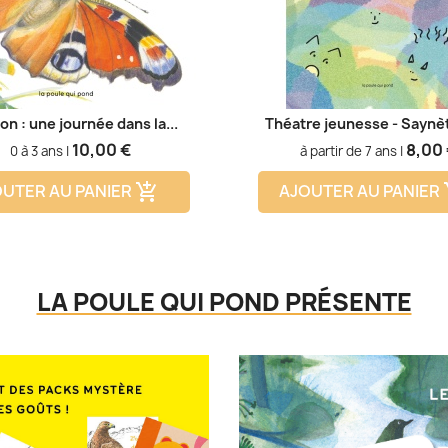
lon : une journée dans la...
Théatre jeunesse - Saynèt
Prix
Prix
10,00 €
8,00 
0 à 3 ans |
à partir de 7 ans |
UTER AU PANIER
AJOUTER AU PANIER
add_shopping_cart
add
LA POULE QUI POND PRÉSENTE