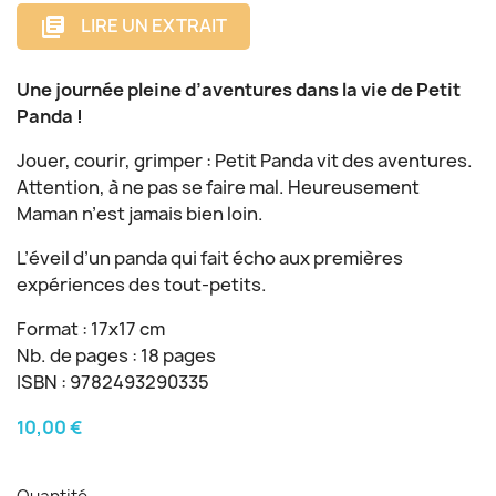
LIRE UN EXTRAIT
library_books
Une journée pleine d’aventures dans la vie de Petit
Panda !
Jouer, courir, grimper : Petit Panda vit des aventures.
Attention, à ne pas se faire mal. Heureusement
Maman n’est jamais bien loin.
L’éveil d’un panda qui fait écho aux premières
expériences des tout-petits.
Format : 17x17 cm
Nb. de pages : 18 pages
ISBN : 9782493290335
10,00 €