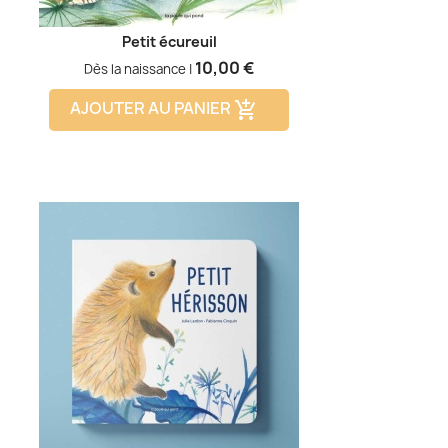
Petit écureuil
Prix
10,00 €
Dès la naissance |
AJOUTER AU PANIER
add_shopping_cart