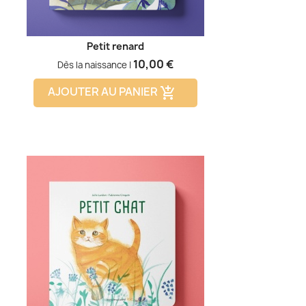
Petit renard
Prix
10,00 €
Dès la naissance |
AJOUTER AU PANIER
add_shopping_cart