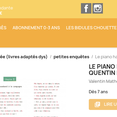
Facebook
Insta
ndante
0€
BÉS
ABONNEMENT 0-3 ANS
LES BIDULES CHOUETT
bée (livres adaptés dys)
petites enquêtes
Le piano h
LE PIANO
QUENTIN 
Valentin Math
Dès 7 ans
LIRE 
library_books