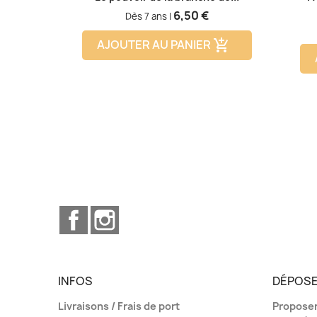
Prix
6,50 €
Dès 7 ans |
AJOUTER AU PANIER
add_shopping_cart
Facebook
Instagram
INFOS
DÉPOSE
Livraisons / Frais de port
Proposer 