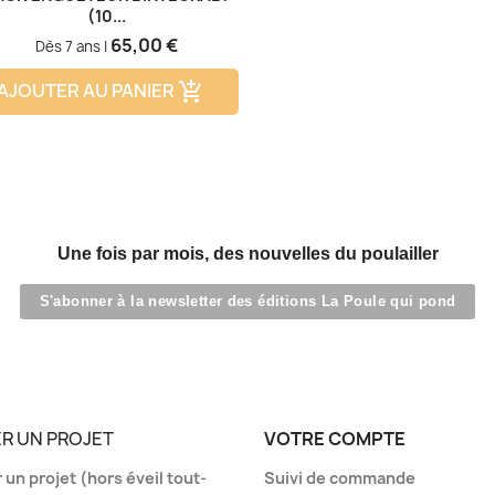
(10...
Prix
65,00 €
Dès 7 ans |
AJOUTER AU PANIER
add_shopping_cart
Une fois par mois, des nouvelles du poulailler
S'abonner à la newsletter des éditions La Poule qui pond
R UN PROJET
VOTRE COMPTE
un projet (hors éveil tout-
Suivi de commande