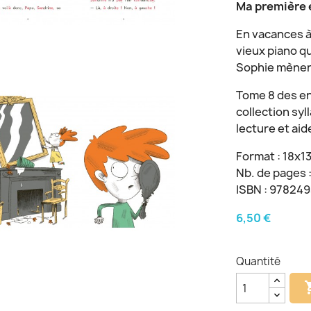
Ma première 
En vacances à
vieux piano qu
Sophie mènent
Tome 8 des en
collection sy
lecture et aid
Format : 18x1
Nb. de pages 
ISBN : 97824
6,50 €
Quantité