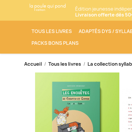
Édition jeunesse indépe
Livraison offerte dès 5
TOUS LES LIVRES
ADAPTÉS DYS / SYLLA
PACKS BONS PLANS
Accueil
Tous les livres
La collection sylla