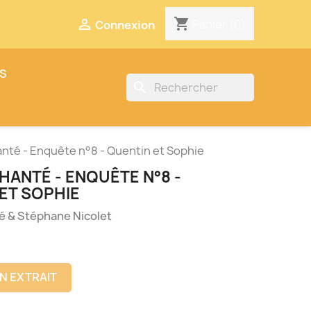
gram
shopping_cart

Panier
(0)
Connexion
ES
search
anté - Enquête n°8 - Quentin et Sophie
 HANTÉ - ENQUÊTE N°8 -
ET SOPHIE
é & Stéphane Nicolet
UN EXTRAIT