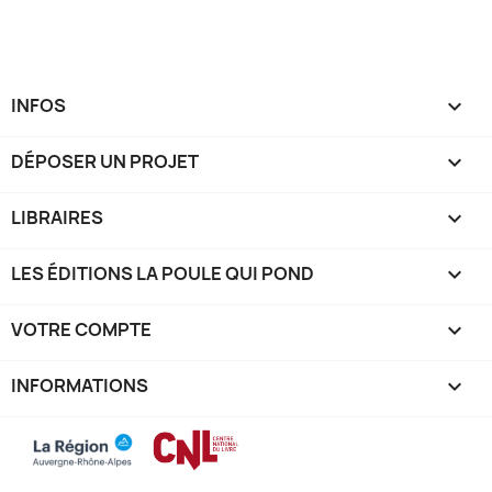
INFOS

DÉPOSER UN PROJET

LIBRAIRES

LES ÉDITIONS LA POULE QUI POND

VOTRE COMPTE

INFORMATIONS
keyboard_arrow_down