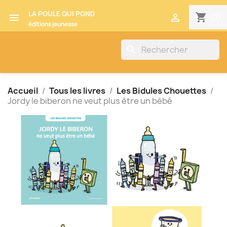
LA POULE QUI POND
shopping_cart


(0)
éditions jeunesse
search
Accueil
Tous les livres
Les Bidules Chouettes
Jordy le biberon ne veut plus être un bébé