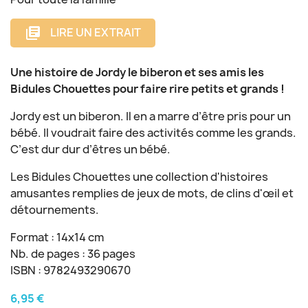
LIRE UN EXTRAIT
library_books
Une histoire de Jordy le biberon et ses amis les
Bidules Chouettes pour faire rire petits et grands !
Jordy est un biberon. Il en a marre d’être pris pour un
bébé. Il voudrait faire des activités comme les grands.
C’est dur dur d’êtres un bébé.
Les Bidules Chouettes une collection d'histoires
amusantes remplies de jeux de mots, de clins d'œil et
détournements.
Format : 14x14 cm
Nb. de pages : 36 pages
ISBN : 9782493290670
6,95 €