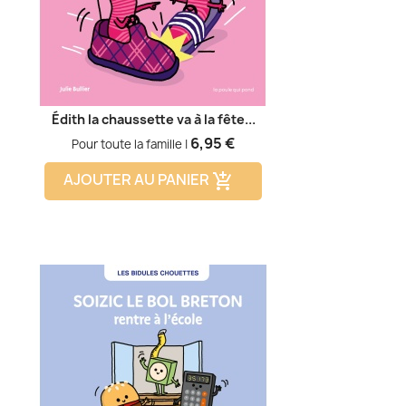
Édith la chaussette va à la fête...
Prix
6,95 €
Pour toute la famille |
AJOUTER AU PANIER
add_shopping_cart