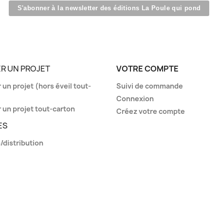
S'abonner à la newsletter des éditions La Poule qui pond
R UN PROJET
VOTRE COMPTE
un projet (hors éveil tout-
Suivi de commande
Connexion
 un projet tout-carton
Créez votre compte
ES
/distribution