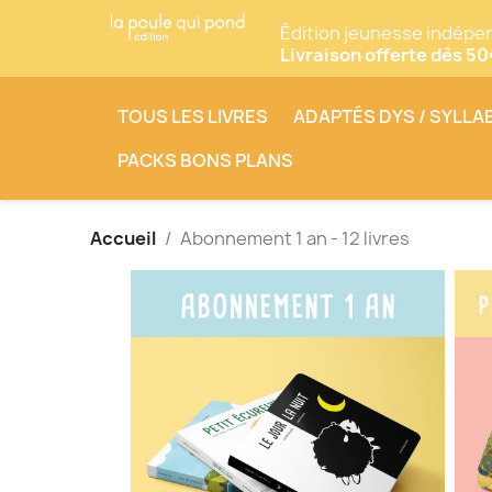
Édition jeunesse indépe
Livraison offerte dès 5
TOUS LES LIVRES
ADAPTÉS DYS / SYLLA
PACKS BONS PLANS
Accueil
Abonnement 1 an - 12 livres