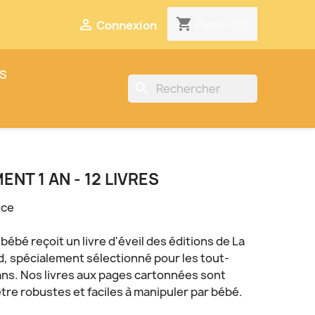
gram
shopping_cart

Panier
(0)
Connexion
ES
search
NT 1 AN - 12 LIVRES
nce
ébé reçoit un livre d'éveil des éditions de La
d, spécialement sélectionné pour les tout-
 ans. Nos livres aux pages cartonnées sont
tre robustes et faciles à manipuler par bébé.