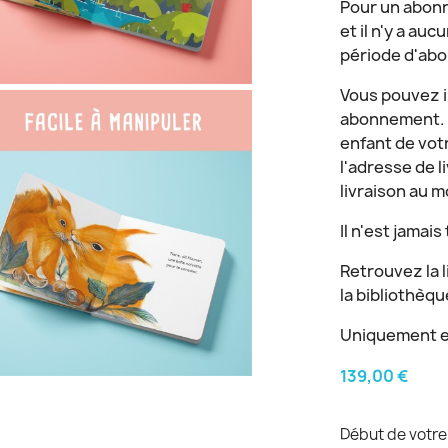
Pour un abonn
et il n'y a au
période d'ab
Vous pouvez i
abonnement. S
enfant de votr
l'adresse de 
livraison au 
Il n'est jamai
Retrouvez la l
la bibliothèqu
Uniquement e
139,00 €
Début de votre