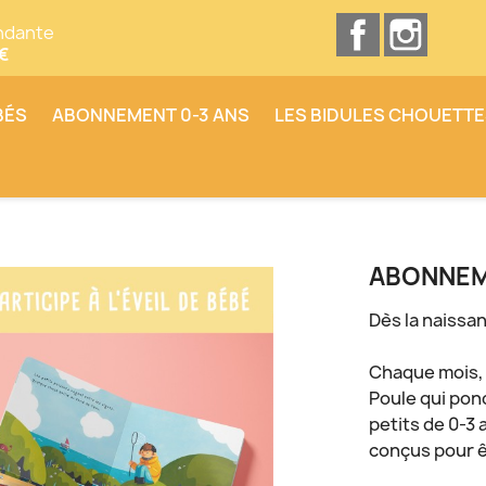
Facebook
Insta
ndante
0€
BÉS
ABONNEMENT 0-3 ANS
LES BIDULES CHOUETT
ABONNEME
Dès la naissa
Chaque mois, b
Poule qui pon
petits de 0-3
conçus pour ê