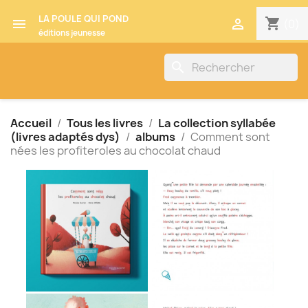
LA POULE QUI POND
shopping_cart


(0)
éditions jeunesse
search
Accueil
Tous les livres
La collection syllabée
(livres adaptés dys)
albums
Comment sont
nées les profiteroles au chocolat chaud