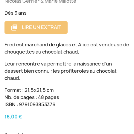
Nicolas Gerrier & Marie Millotte
Dès 6 ans
LIRE UN EXTRAIT
library_books
Fred est marchand de glaces et Alice est vendeuse de
chouquettes au chocolat chaud.
Leur rencontre va permettre la naissance d'un
dessert bien connu : les profiteroles au chocolat
chaud.
Format : 21,5x21,5 cm
Nb. de pages : 48 pages
ISBN : 9791093853376
16,00 €