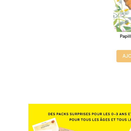
Papil
AJO