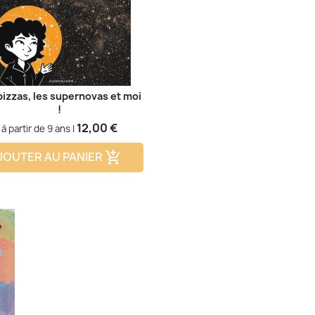
pizzas, les supernovas et moi
!
Prix
12,00 €
à partir de 9 ans |
JOUTER AU PANIER
add_shopping_cart