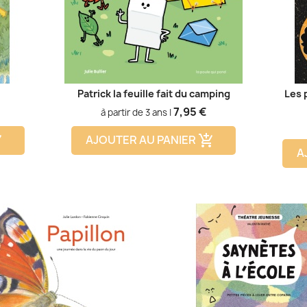
Patrick la feuille fait du camping
Les 
Prix
7,95 €
à partir de 3 ans |
AJOUTER AU PANIER
cart
add_shopping_cart
A