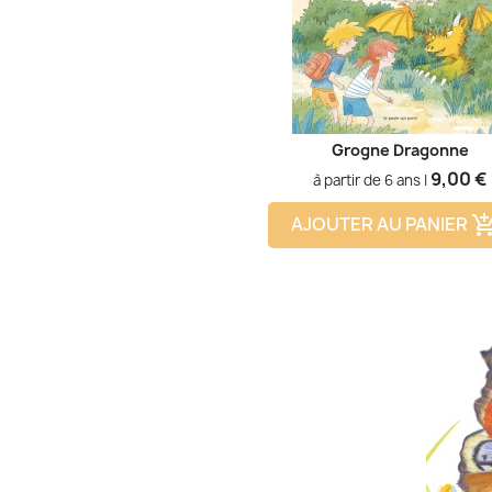
Grogne Dragonne
Prix
9,00 €
à partir de 6 ans |
AJOUTER AU PANIER
add_shopping_