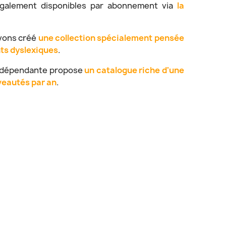
t également disponibles par abonnement via
la
avons créé
une collection spécialement pensée
nts dyslexiques
.
indépendante propose
un catalogue riche d'une
veautés par an
.