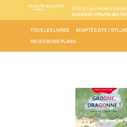
Édition jeunesse indépe
Livraison offerte dès 5
TOUS LES LIVRES
ADAPTÉS DYS / SYLLA
PACKS BONS PLANS