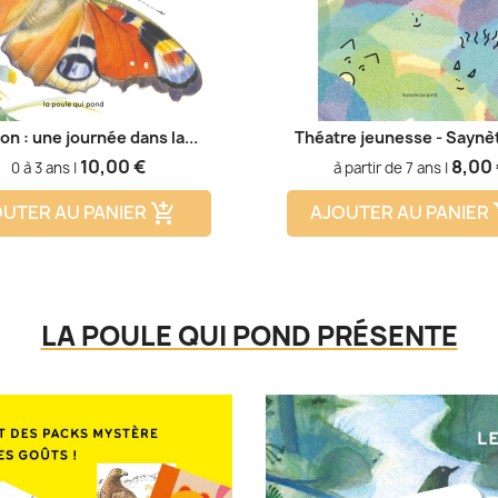
lon : une journée dans la...
Théatre jeunesse - Saynèt
Prix
Prix
10,00 €
8,00 
0 à 3 ans |
à partir de 7 ans |
UTER AU PANIER
AJOUTER AU PANIER
add_shopping_cart
add
LA POULE QUI POND PRÉSENTE