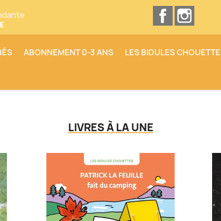
Facebook
Insta
ndante
0€
BÉS
ABONNEMENT 0-3 ANS
LES BIDULES CHOUETT
LIVRES À LA UNE